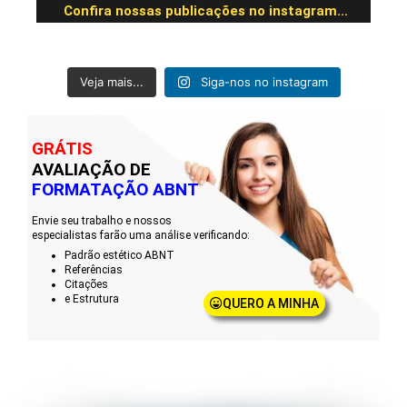
Confira nossas publicações no instagram...
Veja mais...
Siga-nos no instagram
GRÁTIS
AVALIAÇÃO DE
FORMATAÇÃO ABNT
Envie seu trabalho e nossos
especialistas farão uma análise verificando:
Padrão estético ABNT
Referências
Citações
e Estrutura
QUERO A MINHA