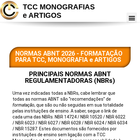
TCC MONOGRAFIAS
e ARTIGOS
NORMAS ABNT 2026 - FORMATAÇÃO
PARA TCC, MONOGRAFIA e ARTIGOS
PRINCIPAIS NORMAS ABNT
REGULAMENTADORAS (NBRs)
Uma vez indicadas todas a NBRs, cabe lembrar que
todas as normas ABNT são “recomendações” de
formatação
, que são ou não seguidas em sua totalidade
pelas instituições de ensino. A saber, segue o link de
cada uma das NBRs:
NBR 14724
/
NBR 10520
/
NBR 6022
/
NBR 6023
/
NBR 6027
/
NBR 6028
/
NBR 6024
/
NBR 6034
/
NBR 15287.
Estes documentos são fornecidos por
instituições de ensino sem ligação com a TCC