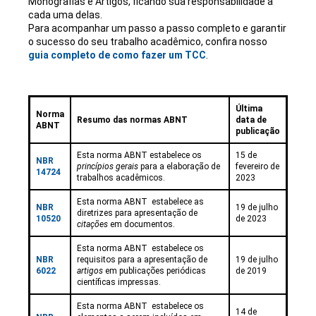
Monografias e Artigos, ficando sua responsabilidade à
cada uma delas.
Para acompanhar um passo a passo completo e garantir
o sucesso do seu trabalho acadêmico, confira nosso
guia completo de como fazer um TCC
.
Última
Norma
Resumo das normas ABNT
data de
ABNT
publicação
Esta norma ABNT estabelece os
15 de
NBR
princípios gerais
para a elaboração de
fevereiro de
14724
trabalhos acadêmicos.
2023
Esta norma ABNT estabelece as
NBR
19 de julho
diretrizes para apresentação de
10520
de 2023
citações
em documentos.
Esta norma ABNT estabelece os
NBR
requisitos para a apresentação de
19 de julho
6022
artigos
em publicações periódicas
de 2019
científicas impressas.
Esta norma ABNT estabelece os
14 de