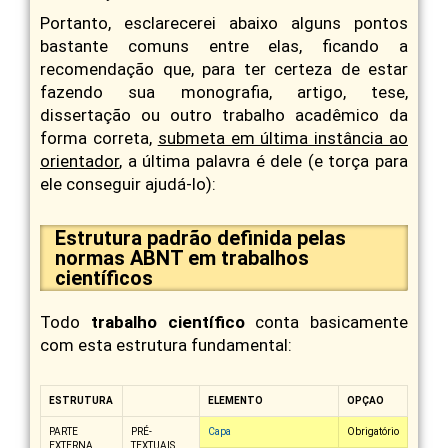
Portanto, esclarecerei abaixo alguns pontos
bastante comuns entre elas, ficando a
recomendação que, para ter certeza de estar
fazendo sua monografia, artigo, tese,
dissertação ou outro trabalho acadêmico da
forma correta,
submeta em última instância ao
orientador
, a última palavra é dele (e torça para
ele conseguir ajudá-lo):
Estrutura padrão definida pelas
normas ABNT em trabalhos
científicos
Todo
trabalho científico
conta basicamente
com esta estrutura fundamental:
ESTRUTURA
ELEMENTO
OPÇAO
PARTE
PRÉ-
Capa
Obrigatório
EXTERNA
TEXTUAIS