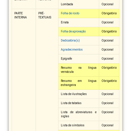
Lombada
Opcional
PARTE
PRÉ-
Folha de rosto
Obrigatório
INTERNA
TEXTUAIS
Errata
Opcional
Folha de aprovação
Obrigatório
Dedicatória(s)
Opcional
Agradecimentos
Opcional
Epígrafe
Opcional
Resumo na língua
Obrigatório
vernácula
Resumo em língua
Obrigatório
estrangeira
Lista de ilustrações
Opcional
Lista de tabelas
Opcional
Lista de abreviaturas e
Opcional
siglas
Lista de símbolos
Opcional