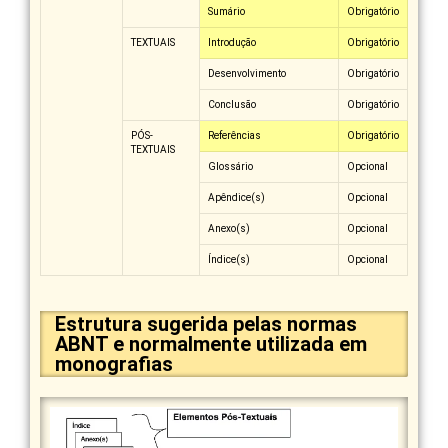
Sumário
Obrigatório
TEXTUAIS
Introdução
Obrigatório
Desenvolvimento
Obrigatório
Conclusão
Obrigatório
PÓS-
Referências
Obrigatório
TEXTUAIS
Glossário
Opcional
Apêndice(s)
Opcional
Anexo(s)
Opcional
Índice(s)
Opcional
Estrutura sugerida pelas normas
ABNT e normalmente utilizada em
monografias