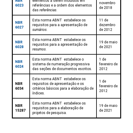
NBR
elementos a serem incluídos em
novembro
6023
referências e a ordem dos elementos
de 2018
das
referências
.
Esta norma ABNT estabelece os
11 de
NBR
requisitos para a apresentação de
dezembro
6027
sumários
.
de 2012
Esta norma ABNT estabelece os
NBR
19 de maio
requisitos para a apresentação de
6028
de 2021
resumos
.
Esta norma ABNT estabelece o
1 de
NBR
sistema de numeração progressiva
fevereiro de
6024
das seções de documentos escritos.
2012
Esta norma ABNT estabelece os
1 de
NBR
requisitos de apresentação e os
fevereiro de
6034
critérios básicos para a elaboração de
2012
índices.
Esta norma ABNT estabelece os
NBR
19 de maio
requisitos para a elaboração de
15287
de 2021
projetos de pesquisa.