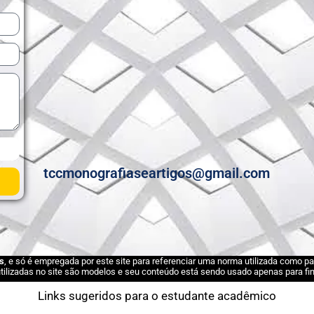
tccmonografiaseartigos@gmail.com
s
, e só é empregada por este site para referenciar uma norma utilizada como 
ilizadas no site são modelos e seu conteúdo está sendo usado apenas para fins
Links sugeridos para o estudante acadêmico