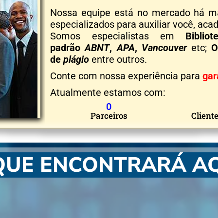
Nossa equipe está no mercado há m
especializados para auxiliar você, ac
Somos especialistas em
Biblio
padrão
ABNT
,
APA
,
Vancouver
etc;
O
de
plágio
entre outros.
Conte com nossa experiência para
gar
Atualmente estamos com:
0
Parceiros
Cliente
QUE ENCONTRARÁ AQ