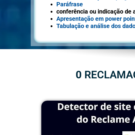
Paráfrase
conferência ou indicação de 
Apresentação em power poin
Tabulação e análise dos dad
0
RECLAMAÇÕ