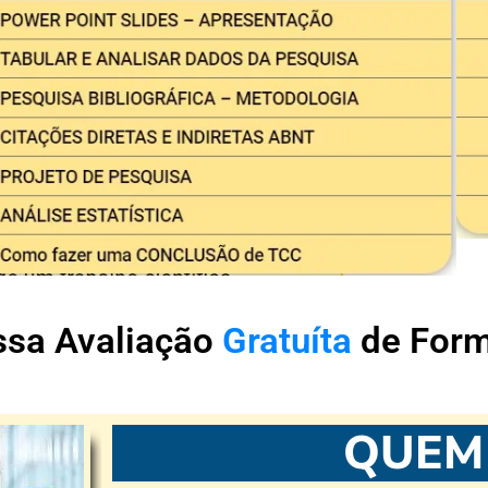
ssa Avaliação
Gratuíta
de For
QUEM