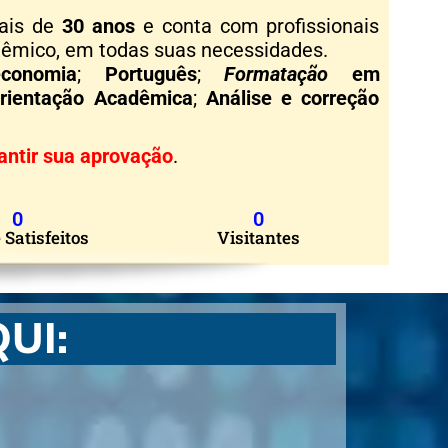
ais de
30 anos
e conta com profissionais
adêmico, em todas suas necessidades.
teconomia
;
Português
;
Formatação
em
rientação Acadêmica
;
Análise e correção
antir sua aprovação
.
0
0
 Satisfeitos
Visitantes
UI: