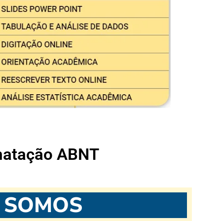
matação ABNT
 SOMOS