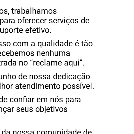
os, trabalhamos
ara oferecer serviços de
suporte efetivo.
so com a qualidade é tão
 recebemos nenhuma
trada no “reclame aqui”.
unho de nossa dedicação
lhor atendimento possível.
de confiar em nós para
ançar seus objetivos
e da nossa comunidade de