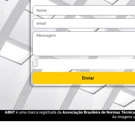
Enviar
ABNT
é uma marca registrada da
Associação Brasileira de Normas Técnica
As imagens ut