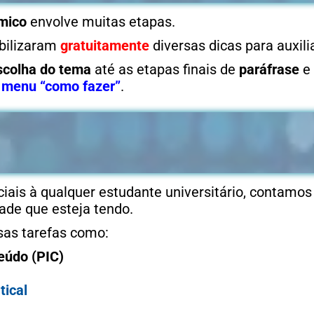
mico
envolve muitas etapas.
ibilizaram
gratuitamente
diversas dicas para auxili
scolha do tema
até as etapas finais de
paráfrase
e
o
menu “como fazer”
.
iais à qualquer estudante universitário, contamos
dade que esteja tendo.
sas tarefas como:
eúdo (PIC)
tical