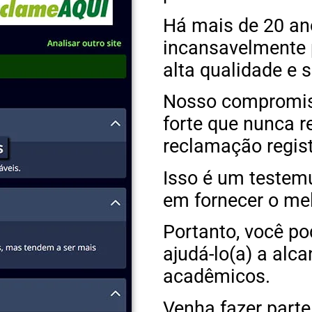
Há mais de 20 an
incansavelmente p
alta qualidade e 
Nosso compromis
forte que nunca
reclamação regis
Isso é um testem
em fornecer o me
Portanto, você po
ajudá-lo(a) a alc
acadêmicos.
Venha fazer part