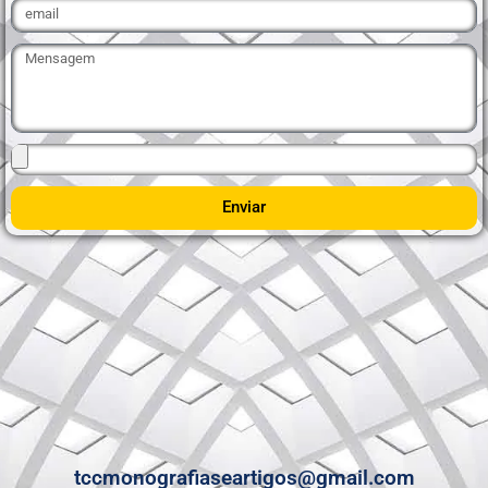
Enviar
tccmonografiaseartigos@gmail.com