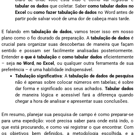
tabular os dados
que coletar. Saber
como tabular dados no
Excel
ou
como fazer tabulação de dados
no Word antes de
partir pode salvar você de uma dor de cabeça mais tarde.
E falando em
tabulação de dados
, vamos tecer isso em nosso
plano como o fio dourado da preparação. A
tabulação de dados
é
crucial para organizar suas descobertas de maneira que façam
sentido e possam ser facilmente analisadas posteriormente.
Entender
o que é tabulação
e
como tabular dados
eficientemente
– seja
no Word
,
no Excel
, ou qualquer outra ferramenta de sua
preferência – é uma habilidade indispensável.
Tabulação significativa
: A
tabulação de dados de pesquisa
não é apenas sobre colocar números em tabelas; é sobre
dar forma e significado aos seus achados.
Tabular dados
de maneira lógica e acessível fará a diferença quando
chegar a hora de analisar e apresentar suas conclusões.
Em resumo, planejar sua pesquisa de campo é como preparar-se
para uma expedição: você precisa saber para onde está indo, o
que está procurando, e como vai registrar o que encontrar. Com
os objetivos bem definidos, a metodologia escolhida, e a