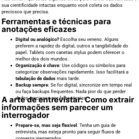
sua cientificidade intactas enquanto você coleta os dados
preciosos que precisa.
Ferramentas e técnicas para
anotações eficazes
Digital ou analógico?
Escolha seu veneno. Alguns
preferem a rapidez do digital, outros a tangibilidade do
papel. Tablets com canetas stylus podem oferecer o
melhor dos dois mundos.
Organização é chave
: Use códigos ou símbolos para
categorizar observações rapidamente. Isso facilitará a
tabulação de dados
mais tarde.
Backup sempre
: Se for digital, sincronize em tempo real
ou faça backups frequentes. Nada pior do que perder
A arte de entrevistar: Como extrair
dados preciosos por falha técnica.
informações sem parecer um
interrogador
Prepare-se, mas seja flexível
: Tenha um guia de
entrevista, mas esteja pronto para seguir fluxos de
conversa inesperados.