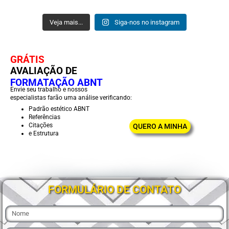
Veja mais...
Siga-nos no instagram
GRÁTIS
AVALIAÇÃO DE
FORMATAÇÃO ABNT
Envie seu trabalho e nossos
especialistas farão uma análise verificando:
Padrão estético ABNT
Referências
Citações
QUERO A MINHA
e Estrutura
FORMULÁRIO DE CONTATO