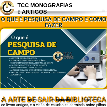
TCC MONOGRAFIAS
e ARTIGOS
O QUE É PESQUISA DE CAMPO E COMO
FAZER
A ARTE DE SAIR DA BIBLIOTECA
Ah, a biblioteca universitária: um santuário de silêncio, o cheiro
de livros antigos, e a visão de estudantes dormindo sobre pilhas