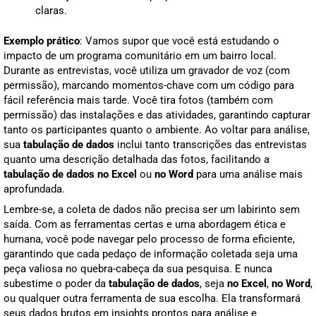
claras.
Exemplo prático
: Vamos supor que você está estudando o
impacto de um programa comunitário em um bairro local.
Durante as entrevistas, você utiliza um gravador de voz (com
permissão), marcando momentos-chave com um código para
fácil referência mais tarde. Você tira fotos (também com
permissão) das instalações e das atividades, garantindo capturar
tanto os participantes quanto o ambiente. Ao voltar para análise,
sua
tabulação de dados
inclui tanto transcrições das entrevistas
quanto uma descrição detalhada das fotos, facilitando a
tabulação de dados no Excel
ou
no Word
para uma análise mais
aprofundada.
Lembre-se, a coleta de dados não precisa ser um labirinto sem
saída. Com as ferramentas certas e uma abordagem ética e
humana, você pode navegar pelo processo de forma eficiente,
garantindo que cada pedaço de informação coletada seja uma
peça valiosa no quebra-cabeça da sua pesquisa. E nunca
subestime o poder da
tabulação de dados
, seja
no Excel
,
no Word
,
ou qualquer outra ferramenta de sua escolha. Ela transformará
seus dados brutos em insights prontos para análise e