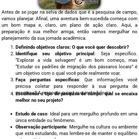
Antes de se jogar na selva de dados que é a pesquisa de campo,
vamos planejar. Afinal, uma aventura bem-sucedida começa com
um bom mapa e, claro, um plano de ação claro. Aqui, a
preparação é sua melhor amiga, então vamos mergulhar no
planejamento da sua jornada acadêmica.
Definindo objetivos claros: O que você quer descobrir?
Identifique seu objetivo principal
: Seja específico.
“Explorar a vida selvagem” é um bom começo, mas
“Estudar os padrões de migração dos pássaros locais” é
um objetivo com o qual você pode realmente voar.
Faça perguntas específicas
: Que informações você
precisa coletar para responder à sua pergunta de
pesquisa? A resposta guiará sua metodologia.
Escolhendo o tipo de pesquisa de campo: qual se encaixa
melhor no seu projeto?
Estudo de caso
: Ideal para um mergulho profundo em uma
única entidade ou fenômeno.
Observação participante
: Mergulhe na cultura ou ambiente
que está estudando, mas lembre-se de manter o equilíbrio