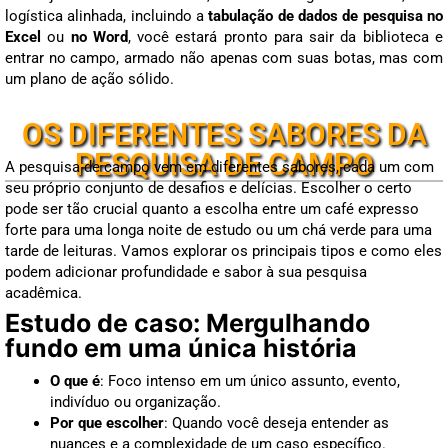
logística alinhada, incluindo a
tabulação de dados de pesquisa no
Excel
ou
no Word
, você estará pronto para sair da biblioteca e
entrar no campo, armado não apenas com suas botas, mas com
um plano de ação sólido.
OS DIFERENTES SABORES DA
PESQUISA DE CAMPO
A pesquisa de campo vem em diferentes sabores, cada um com
seu próprio conjunto de desafios e delícias. Escolher o certo
pode ser tão crucial quanto a escolha entre um café expresso
forte para uma longa noite de estudo ou um chá verde para uma
tarde de leituras. Vamos explorar os principais tipos e como eles
podem adicionar profundidade e sabor à sua pesquisa
acadêmica.
Estudo de caso: Mergulhando
fundo em uma única história
O que é
: Foco intenso em um único assunto, evento,
indivíduo ou organização.
Por que escolher
: Quando você deseja entender as
nuances e a complexidade de um caso específico.